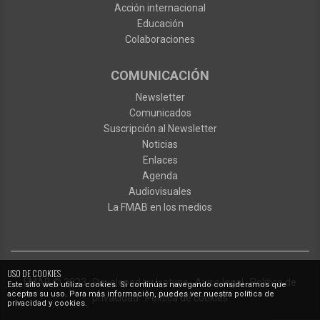
Acción internacional
Educación
Colaboraciones
COMUNICACIÓN
Newsletter
Comunicados
Suscripción al Newsletter
Noticias
Enlaces
Agenda
Audiovisuales
La FMAB en los medios
USO DE COOKIES
FMAB
© 2023
·
Developed by
Ixotype
·
Aviso legal
·
Política de
Este sitio web utiliza cookies. Si continúas navegando consideramos que
aceptas su uso. Para más información, puedes ver nuestra política de
privacidad
·
Política de cookies
privacidad y cookies.