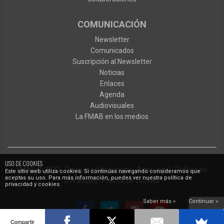
COMUNICACIÓN
Newsletter
Comunicados
Suscripción al Newsletter
Noticias
Enlaces
Agenda
Audiovisuales
La FMAB en los medios
USO DE COOKIES
FMAB
© 2023
·
Developed by
Ixotype
·
Aviso legal
·
Política de
Este sitio web utiliza cookies. Si continúas navegando consideramos que
aceptas su uso. Para más información, puedes ver nuestra política de
privacidad
·
Política de cookies
privacidad y cookies.
Saber más »
Continuar »
Compartir