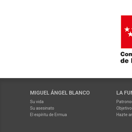
MIGUEL ÁNGEL BLANCO
LA FU
Su vida
Patrono
Su asesinato
Objetivo
El espíritu de Ermua
Hazte a