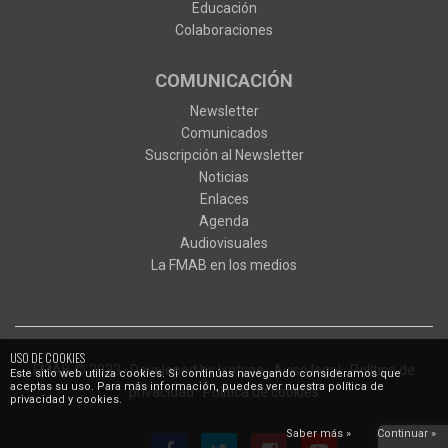
Educación
Colaboraciones
COMUNICACIÓN
Newsletter
Comunicados
Suscripción al Newsletter
Noticias
Enlaces
Agenda
Audiovisuales
La FMAB en los medios
USO DE COOKIES
FMAB
© 2023
·
Developed by
Ixotype
·
Aviso legal
·
Política de
Este sitio web utiliza cookies. Si continúas navegando consideramos que
aceptas su uso. Para más información, puedes ver nuestra política de
privacidad
·
Política de cookies
privacidad y cookies.
Saber más »
Continuar »