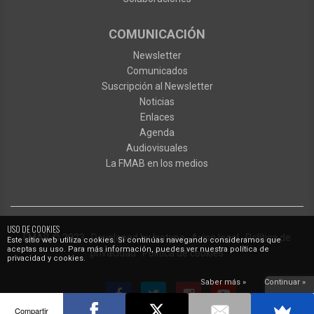
COMUNICACIÓN
Newsletter
Comunicados
Suscripción al Newsletter
Noticias
Enlaces
Agenda
Audiovisuales
La FMAB en los medios
USO DE COOKIES
FMAB
© 2023
·
Developed by
Ixotype
·
Aviso legal
·
Política de
Este sitio web utiliza cookies. Si continúas navegando consideramos que
aceptas su uso. Para más información, puedes ver nuestra política de
privacidad
·
Política de cookies
privacidad y cookies.
Saber más »
Continuar »
Compartir