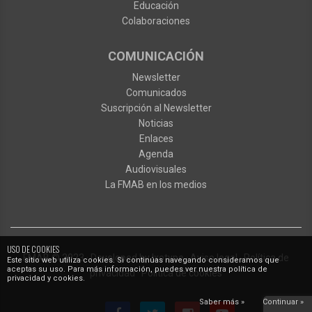
Educación
Colaboraciones
COMUNICACIÓN
Newsletter
Comunicados
Suscripción al Newsletter
Noticias
Enlaces
Agenda
Audiovisuales
La FMAB en los medios
USO DE COOKIES
FMAB
© 2023
·
Developed by
Ixotype
·
Aviso legal
·
Política de
Este sitio web utiliza cookies. Si continúas navegando consideramos que
aceptas su uso. Para más información, puedes ver nuestra política de
privacidad
·
Política de cookies
privacidad y cookies.
Saber más »
Continuar »