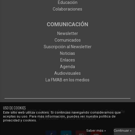
Educación
Colaboraciones
COMUNICACIÓN
Newsletter
Comunicados
Suscripción al Newsletter
Noticias
Enlaces
Agenda
Audiovisuales
La FMAB en los medios
USO DE COOKIES
FMAB
© 2023
·
Developed by
Ixotype
·
Aviso legal
·
Política de
Este sitio web utiliza cookies. Si continúas navegando consideramos que
aceptas su uso. Para más información, puedes ver nuestra política de
privacidad
·
Política de cookies
privacidad y cookies.
Saber más »
Continuar »