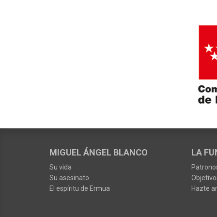
MIGUEL ÁNGEL BLANCO
LA FU
Su vida
Patrono
Su asesinato
Objetivo
El espíritu de Ermua
Hazte a