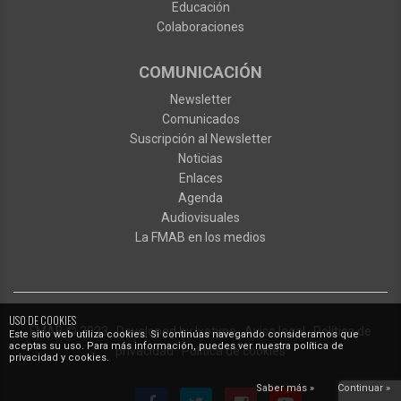
Educación
Colaboraciones
COMUNICACIÓN
Newsletter
Comunicados
Suscripción al Newsletter
Noticias
Enlaces
Agenda
Audiovisuales
La FMAB en los medios
USO DE COOKIES
FMAB
© 2023
·
Developed by
Ixotype
·
Aviso legal
·
Política de
Este sitio web utiliza cookies. Si continúas navegando consideramos que
aceptas su uso. Para más información, puedes ver nuestra política de
privacidad
·
Política de cookies
privacidad y cookies.
Saber más »
Continuar »