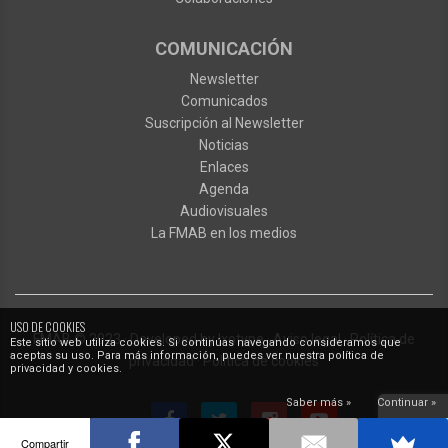
COMUNICACIÓN
Newsletter
Comunicados
Suscripción al Newsletter
Noticias
Enlaces
Agenda
Audiovisuales
La FMAB en los medios
USO DE COOKIES
FMAB
© 2023
·
Developed by
Ixotype
·
Aviso legal
·
Política de
Este sitio web utiliza cookies. Si continúas navegando consideramos que
aceptas su uso. Para más información, puedes ver nuestra política de
privacidad
·
Política de cookies
privacidad y cookies.
Saber más »
Continuar »
Compartir