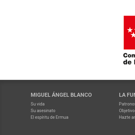
MIGUEL ÁNGEL BLANCO
LA FU
Su vida
Patrono
Su asesinato
Objetivo
El espíritu de Ermua
Hazte a