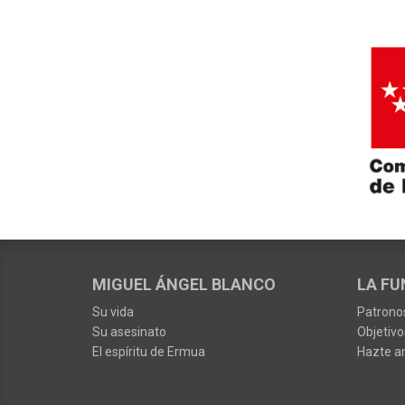
MIGUEL ÁNGEL BLANCO
LA FU
Su vida
Patrono
Su asesinato
Objetivo
El espíritu de Ermua
Hazte a