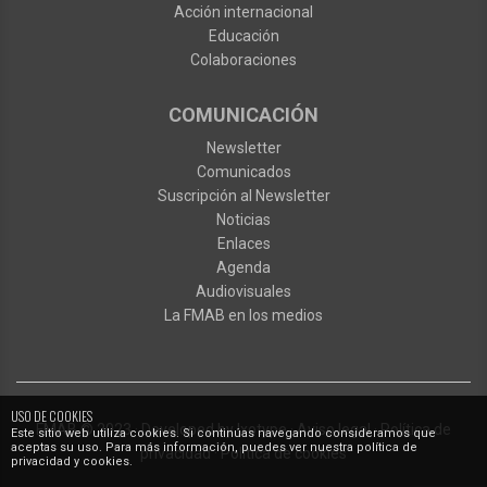
Acción internacional
Educación
Colaboraciones
COMUNICACIÓN
Newsletter
Comunicados
Suscripción al Newsletter
Noticias
Enlaces
Agenda
Audiovisuales
La FMAB en los medios
USO DE COOKIES
FMAB
© 2023
·
Developed by
Ixotype
·
Aviso legal
·
Política de
Este sitio web utiliza cookies. Si continúas navegando consideramos que
aceptas su uso. Para más información, puedes ver nuestra política de
privacidad
·
Política de cookies
privacidad y cookies.