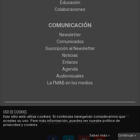
Educación
Colaboraciones
COMUNICACIÓN
Newsletter
Comunicados
Suscripción al Newsletter
Noticias
Enlaces
Agenda
Audiovisuales
La FMAB en los medios
USO DE COOKIES
FMAB
© 2023
·
Developed by
Ixotype
·
Aviso legal
·
Política de
Este sitio web utiliza cookies. Si continúas navegando consideramos que
aceptas su uso. Para más información, puedes ver nuestra política de
privacidad
·
Política de cookies
privacidad y cookies.
Saber más »
Continuar »