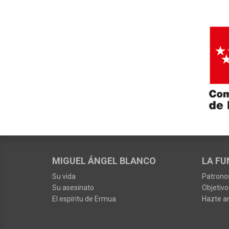
MIGUEL ÁNGEL BLANCO
LA FU
Su vida
Patrono
Su asesinato
Objetivo
El espíritu de Ermua
Hazte a