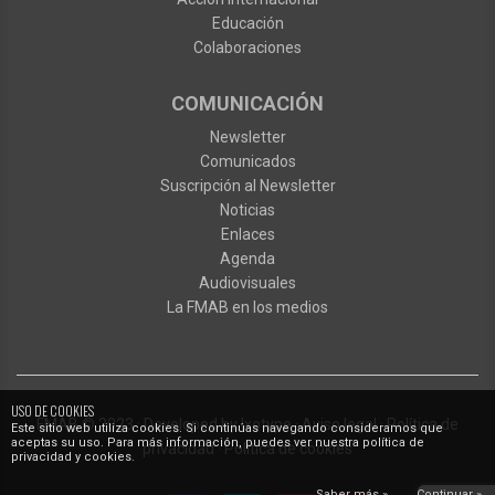
Educación
Colaboraciones
COMUNICACIÓN
Newsletter
Comunicados
Suscripción al Newsletter
Noticias
Enlaces
Agenda
Audiovisuales
La FMAB en los medios
USO DE COOKIES
FMAB
© 2023
·
Developed by
Ixotype
·
Aviso legal
·
Política de
Este sitio web utiliza cookies. Si continúas navegando consideramos que
aceptas su uso. Para más información, puedes ver nuestra política de
privacidad
·
Política de cookies
privacidad y cookies.
Saber más »
Continuar »