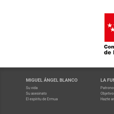
MIGUEL ÁNGEL BLANCO
LA FU
Su vida
Patrono
Su asesinato
Objetivo
El espíritu de Ermua
Hazte a