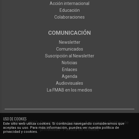
Acción internacional
Educación
Colaboraciones
COMUNICACIÓN
Newsletter
Comunicados
Suscripción al Newsletter
Noticias
Enlaces
Agenda
Audiovisuales
La FMAB en los medios
USO DE COOKIES
FMAB
© 2023
·
Developed by
Ixotype
·
Aviso legal
·
Política de
Este sitio web utiliza cookies. Si continúas navegando consideramos que
aceptas su uso. Para más información, puedes ver nuestra política de
privacidad
·
Política de cookies
privacidad y cookies.