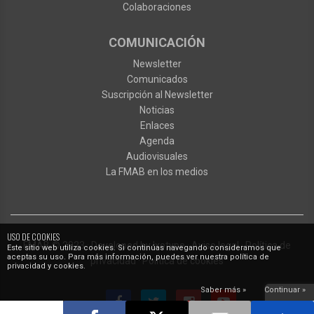
Colaboraciones
COMUNICACIÓN
Newsletter
Comunicados
Suscripción al Newsletter
Noticias
Enlaces
Agenda
Audiovisuales
La FMAB en los medios
USO DE COOKIES
FMAB
© 2023
·
Developed by
Ixotype
·
Aviso legal
·
Política de
Este sitio web utiliza cookies. Si continúas navegando consideramos que
aceptas su uso. Para más información, puedes ver nuestra política de
privacidad
·
Política de cookies
privacidad y cookies.
Saber más »
Continuar »