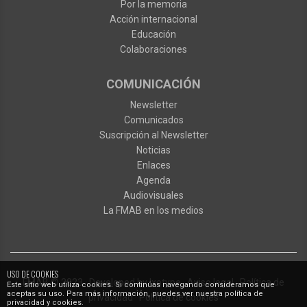
Por la memoria
Acción internacional
Educación
Colaboraciones
COMUNICACIÓN
Newsletter
Comunicados
Suscripción al Newsletter
Noticias
Enlaces
Agenda
Audiovisuales
La FMAB en los medios
USO DE COOKIES
FMAB
© 2023
·
Developed by
Ixotype
·
Aviso legal
·
Política de
Este sitio web utiliza cookies. Si continúas navegando consideramos que
aceptas su uso. Para más información, puedes ver nuestra política de
privacidad
·
Política de cookies
privacidad y cookies.