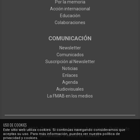
Por la memoria
Acción internacional
Educación
Colaboraciones
COMUNICACIÓN
Newsletter
Comunicados
Suscripción al Newsletter
Noticias
Enlaces
Agenda
Audiovisuales
La FMAB en los medios
USO DE COOKIES
FMAB
© 2023
·
Developed by
Ixotype
·
Aviso legal
·
Política de
Este sitio web utiliza cookies. Si continúas navegando consideramos que
aceptas su uso. Para más información, puedes ver nuestra política de
privacidad
·
Política de cookies
privacidad y cookies.