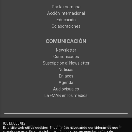
Por la memoria
Acción internacional
Educación
Colaboraciones
COMUNICACIÓN
Newsletter
Comunicados
Suscripción al Newsletter
Noticias
Enlaces
Agenda
Audiovisuales
La FMAB en los medios
USO DE COOKIES
FMAB
© 2023
·
Developed by
Ixotype
·
Aviso legal
·
Política de
Este sitio web utiliza cookies. Si continúas navegando consideramos que
aceptas su uso. Para más información, puedes ver nuestra política de