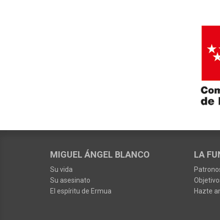
MIGUEL ÁNGEL BLANCO
LA FU
Su vida
Patrono
Su asesinato
Objetivo
El espíritu de Ermua
Hazte a