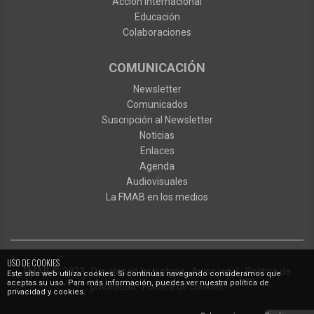
Acción internacional
Educación
Colaboraciones
COMUNICACIÓN
Newsletter
Comunicados
Suscripción al Newsletter
Noticias
Enlaces
Agenda
Audiovisuales
La FMAB en los medios
USO DE COOKIES
FMAB
© 2023
·
Developed by
Ixotype
·
Aviso legal
·
Política de
Este sitio web utiliza cookies. Si continúas navegando consideramos que
aceptas su uso. Para más información, puedes ver nuestra política de
privacidad
·
Política de cookies
privacidad y cookies.