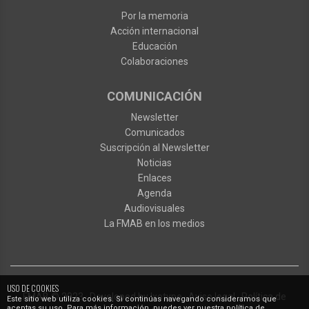
Por la memoria
Acción internacional
Educación
Colaboraciones
COMUNICACIÓN
Newsletter
Comunicados
Suscripción al Newsletter
Noticias
Enlaces
Agenda
Audiovisuales
La FMAB en los medios
USO DE COOKIES
FMAB
© 2023
·
Developed by
Ixotype
·
Aviso legal
·
Política de
Este sitio web utiliza cookies. Si continúas navegando consideramos que
aceptas su uso. Para más información, puedes ver nuestra política de