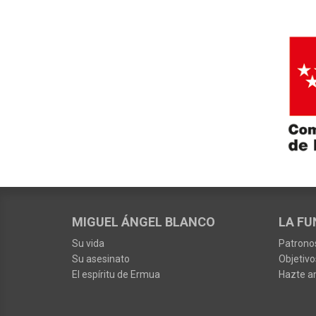
MIGUEL ÁNGEL BLANCO
LA FU
Su vida
Patrono
Su asesinato
Objetivo
El espíritu de Ermua
Hazte a