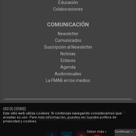
Educación
Colaboraciones
COMUNICACIÓN
Newsletter
Comunicados
Suscripción al Newsletter
Noticias
Enlaces
Agenda
Audiovisuales
La FMAB en los medios
USO DE COOKIES
FMAB
© 2023
·
Developed by
Ixotype
·
Aviso legal
·
Política de
Este sitio web utiliza cookies. Si continúas navegando consideramos que
aceptas su uso. Para más información, puedes ver nuestra política de
privacidad
·
Política de cookies
privacidad y cookies.
Saber más »
Continuar »