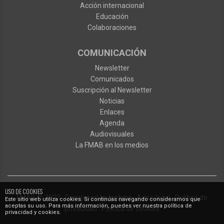
Acción internacional
Educación
Colaboraciones
COMUNICACIÓN
Newsletter
Comunicados
Suscripción al Newsletter
Noticias
Enlaces
Agenda
Audiovisuales
La FMAB en los medios
USO DE COOKIES
FMAB
© 2023
·
Developed by
Ixotype
·
Aviso legal
·
Política de
Este sitio web utiliza cookies. Si continúas navegando consideramos que
aceptas su uso. Para más información, puedes ver nuestra política de
privacidad
·
Política de cookies
privacidad y cookies.