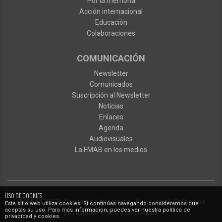
Por la memoria
Acción internacional
Educación
Colaboraciones
COMUNICACIÓN
Newsletter
Comunicados
Suscripción al Newsletter
Noticias
Enlaces
Agenda
Audiovisuales
La FMAB en los medios
USO DE COOKIES
FMAB
© 2023
·
Developed by
Ixotype
·
Aviso legal
·
Política de
Este sitio web utiliza cookies. Si continúas navegando consideramos que
aceptas su uso. Para más información, puedes ver nuestra política de
privacidad
·
Política de cookies
privacidad y cookies.