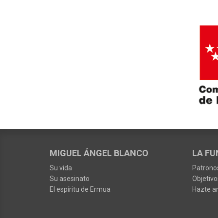
MIGUEL ÁNGEL BLANCO
LA FU
Su vida
Patrono
Su asesinato
Objetivo
El espíritu de Ermua
Hazte a