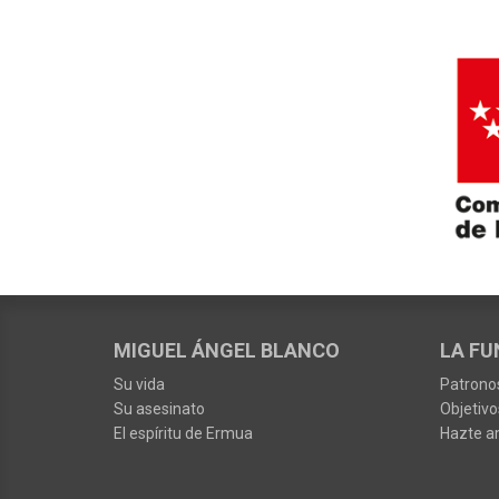
MIGUEL ÁNGEL BLANCO
LA FU
Su vida
Patrono
Su asesinato
Objetivo
El espíritu de Ermua
Hazte a