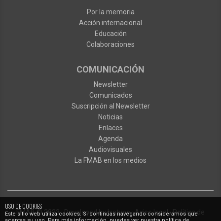
Por la memoria
Acción internacional
Educación
Colaboraciones
COMUNICACIÓN
Newsletter
Comunicados
Suscripción al Newsletter
Noticias
Enlaces
Agenda
Audiovisuales
La FMAB en los medios
USO DE COOKIES
FMAB
© 2023
·
Developed by
Ixotype
·
Aviso legal
·
Política de
Este sitio web utiliza cookies. Si continúas navegando consideramos que
aceptas su uso. Para más información, puedes ver nuestra política de