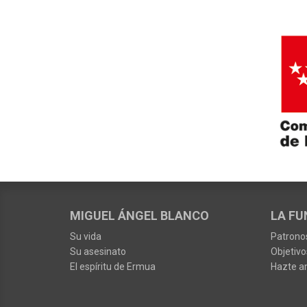
MIGUEL ÁNGEL BLANCO
LA FU
Su vida
Patrono
Su asesinato
Objetivo
El espíritu de Ermua
Hazte a