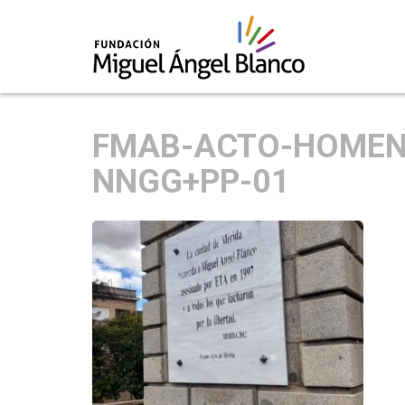
Skip
to
FMAB-ACTO-HOMENA
content
NNGG+PP-01