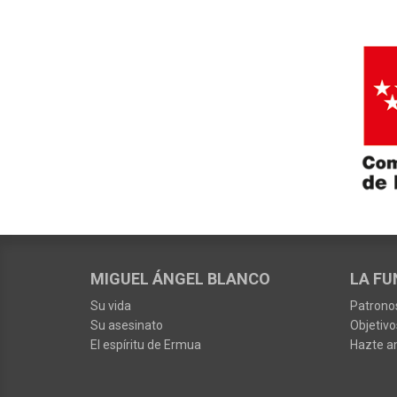
MIGUEL ÁNGEL BLANCO
LA FU
Su vida
Patrono
Su asesinato
Objetivo
El espíritu de Ermua
Hazte a