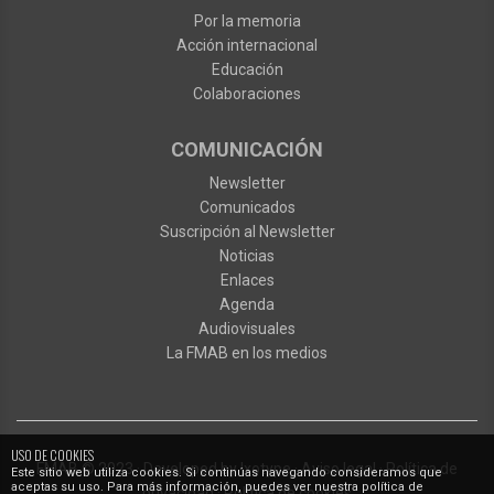
Por la memoria
Acción internacional
Educación
Colaboraciones
COMUNICACIÓN
Newsletter
Comunicados
Suscripción al Newsletter
Noticias
Enlaces
Agenda
Audiovisuales
La FMAB en los medios
USO DE COOKIES
FMAB
© 2023
·
Developed by
Ixotype
·
Aviso legal
·
Política de
Este sitio web utiliza cookies. Si continúas navegando consideramos que
aceptas su uso. Para más información, puedes ver nuestra política de
privacidad
·
Política de cookies