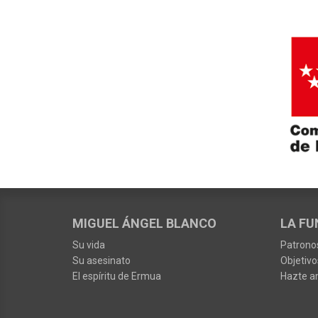
MIGUEL ÁNGEL BLANCO
LA FU
Su vida
Patrono
Su asesinato
Objetivo
El espíritu de Ermua
Hazte a