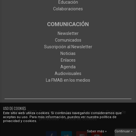
Educación
Colaboraciones
COMUNICACIÓN
Newsletter
Comunicados
Suscripción al Newsletter
Noticias
Enlaces
Agenda
Audiovisuales
La FMAB en los medios
USO DE COOKIES
FMAB
© 2023
·
Developed by
Ixotype
·
Aviso legal
·
Política de
Este sitio web utiliza cookies. Si continúas navegando consideramos que
aceptas su uso. Para más información, puedes ver nuestra política de
privacidad
·
Política de cookies
privacidad y cookies.
Saber más »
Continuar »