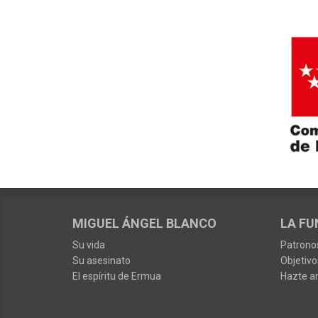
MIGUEL ÁNGEL BLANCO
LA FU
Su vida
Patrono
Su asesinato
Objetivo
El espíritu de Ermua
Hazte a