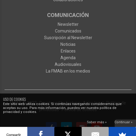
COMUNICACIÓN
Newsletter
Comunicados
Suscripción al Newsletter
Noticias
Enlaces
Agenda
Audiovisuales
La FMAB en los medios
USO DE COOKIES
FMAB
© 2023
·
Developed by
Ixotype
·
Aviso legal
·
Política de
Este sitio web utiliza cookies. Si continúas navegando consideramos que
aceptas su uso. Para más información, puedes ver nuestra política de
privacidad
·
Política de cookies
privacidad y cookies.
Saber más »
Continuar »
Compartir