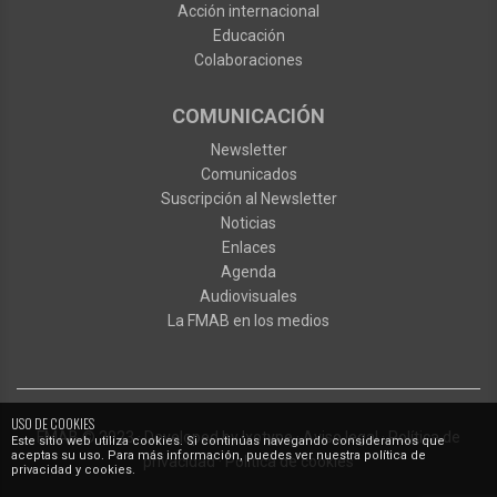
Acción internacional
Educación
Colaboraciones
COMUNICACIÓN
Newsletter
Comunicados
Suscripción al Newsletter
Noticias
Enlaces
Agenda
Audiovisuales
La FMAB en los medios
USO DE COOKIES
FMAB
© 2023
·
Developed by
Ixotype
·
Aviso legal
·
Política de
Este sitio web utiliza cookies. Si continúas navegando consideramos que
aceptas su uso. Para más información, puedes ver nuestra política de
privacidad
·
Política de cookies
privacidad y cookies.