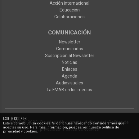
Acción internacional
Educación
Colaboraciones
COMUNICACIÓN
Newsletter
Comunicados
Suscripción al Newsletter
Noticias
Enlaces
Agenda
Audiovisuales
La FMAB en los medios
USO DE COOKIES
FMAB
© 2023
·
Developed by
Ixotype
·
Aviso legal
·
Política de
Este sitio web utiliza cookies. Si continúas navegando consideramos que
aceptas su uso. Para más información, puedes ver nuestra política de
privacidad
·
Política de cookies
privacidad y cookies.