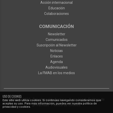
Acción internacional
Educación
Colaboraciones
COMUNICACIÓN
Newsletter
Comunicados
Suscripción al Newsletter
Noticias
Enlaces
Agenda
Audiovisuales
La FMAB en los medios
USO DE COOKIES
FMAB
© 2023
·
Developed by
Ixotype
·
Aviso legal
·
Política de
Este sitio web utiliza cookies. Si continúas navegando consideramos que
aceptas su uso. Para más información, puedes ver nuestra política de
privacidad
·
Política de cookies
privacidad y cookies.