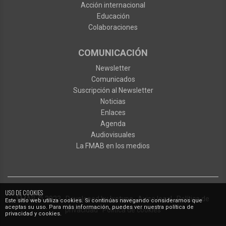
Acción internacional
Educación
Colaboraciones
COMUNICACIÓN
Newsletter
Comunicados
Suscripción al Newsletter
Noticias
Enlaces
Agenda
Audiovisuales
La FMAB en los medios
USO DE COOKIES
FMAB
© 2023
·
Developed by
Ixotype
·
Aviso legal
·
Política de
Este sitio web utiliza cookies. Si continúas navegando consideramos que
aceptas su uso. Para más información, puedes ver nuestra política de
privacidad
·
Política de cookies
privacidad y cookies.