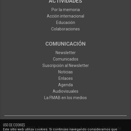
ACTIVIDADES
Por la memoria
Acción internacional
Educación
Colaboraciones
COMUNICACIÓN
Newsletter
Comunicados
Suscripción al Newsletter
Noticias
Enlaces
Agenda
Audiovisuales
La FMAB en los medios
USO DE COOKIES
FMAB
© 2023
·
Developed by
Ixotype
·
Aviso legal
·
Política de
Este sitio web utiliza cookies. Si continúas navegando consideramos que