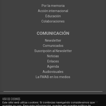
Por la memoria
Acción internacional
Educación
Colaboraciones
COMUNICACIÓN
Newsletter
Comunicados
Suscripción al Newsletter
Noticias
Enlaces
Agenda
Audiovisuales
La FMAB en los medios
USO DE COOKIES
FMAB
© 2023
·
Developed by
Ixotype
·
Aviso legal
·
Política de
Este sitio web utiliza cookies. Si continúas navegando consideramos que
aceptas su uso. Para más información, puedes ver nuestra política de