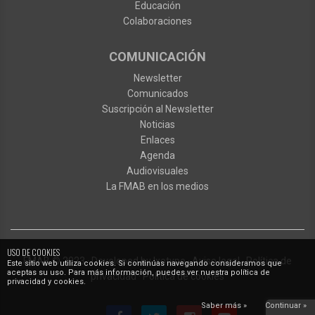
Educación
Colaboraciones
COMUNICACIÓN
Newsletter
Comunicados
Suscripción al Newsletter
Noticias
Enlaces
Agenda
Audiovisuales
La FMAB en los medios
USO DE COOKIES
FMAB
© 2023
·
Developed by
Ixotype
·
Aviso legal
·
Política de
Este sitio web utiliza cookies. Si continúas navegando consideramos que
aceptas su uso. Para más información, puedes ver nuestra política de
privacidad
·
Política de cookies
privacidad y cookies.
Saber más »
Continuar »