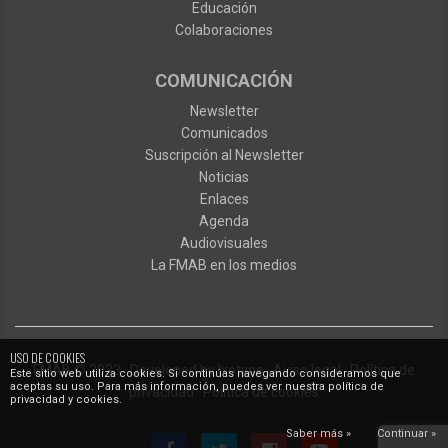
Educación
Colaboraciones
COMUNICACIÓN
Newsletter
Comunicados
Suscripción al Newsletter
Noticias
Enlaces
Agenda
Audiovisuales
La FMAB en los medios
USO DE COOKIES
FMAB
© 2023
·
Developed by
Ixotype
·
Aviso legal
·
Política de
Este sitio web utiliza cookies. Si continúas navegando consideramos que
aceptas su uso. Para más información, puedes ver nuestra política de
privacidad
·
Política de cookies
privacidad y cookies.
Saber más »
Continuar »