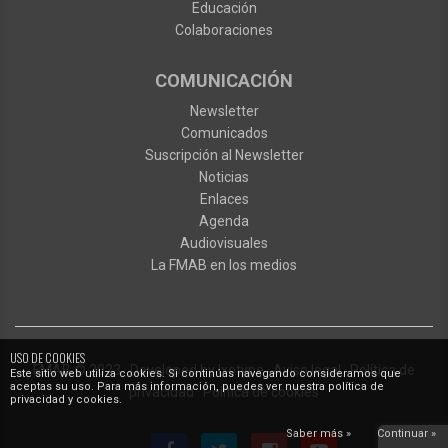
Educación
Colaboraciones
COMUNICACIÓN
Newsletter
Comunicados
Suscripción al Newsletter
Noticias
Enlaces
Agenda
Audiovisuales
La FMAB en los medios
USO DE COOKIES
FMAB
© 2023
·
Developed by
Ixotype
·
Aviso legal
·
Política de
Este sitio web utiliza cookies. Si continúas navegando consideramos que
aceptas su uso. Para más información, puedes ver nuestra política de
privacidad
·
Política de cookies
privacidad y cookies.
Saber más »
Continuar »