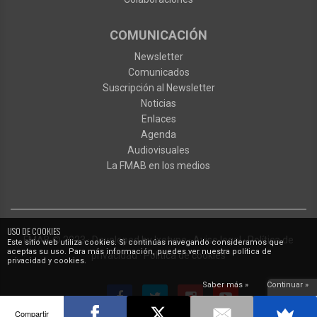
COMUNICACIÓN
Newsletter
Comunicados
Suscripción al Newsletter
Noticias
Enlaces
Agenda
Audiovisuales
La FMAB en los medios
USO DE COOKIES
FMAB
© 2023
·
Developed by
Ixotype
·
Aviso legal
·
Política de
Este sitio web utiliza cookies. Si continúas navegando consideramos que
aceptas su uso. Para más información, puedes ver nuestra política de
privacidad
·
Política de cookies
privacidad y cookies.
Saber más »
Continuar »
Compartir