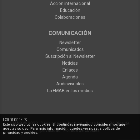
Acción internacional
Educación
Colaboraciones
COMUNICACIÓN
Newsletter
Comunicados
Suscripción al Newsletter
Noticias
Enlaces
Agenda
Audiovisuales
La FMAB en los medios
USO DE COOKIES
FMAB
© 2023
·
Developed by
Ixotype
·
Aviso legal
·
Política de
Este sitio web utiliza cookies. Si continúas navegando consideramos que
aceptas su uso. Para más información, puedes ver nuestra política de
privacidad
·
Política de cookies
privacidad y cookies.